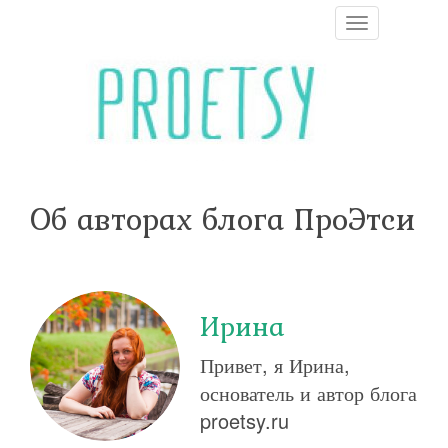
T
o
g
g
l
e
n
a
v
i
Об авторах блога ПроЭтси
g
a
t
i
o
n
Ирина
Привет, я Ирина,
основатель и автор блога
proetsy.ru