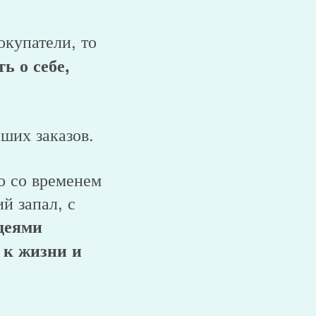
купатели, то
ь о себе,
ших заказов.
о со временем
й запал, с
деями
 к жизни и