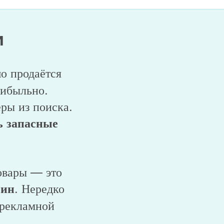
и
шо продаётся
рибыльно.
ры из поиска.
ь запасные
товары — это
. Нередко
зин
 рекламной