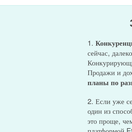
1.
Конкуренци
сейчас, далеко
Конкурирующи
Продажи и до
планы по ра
2. Если уже с
один из спос
это проще, че
платформой Et