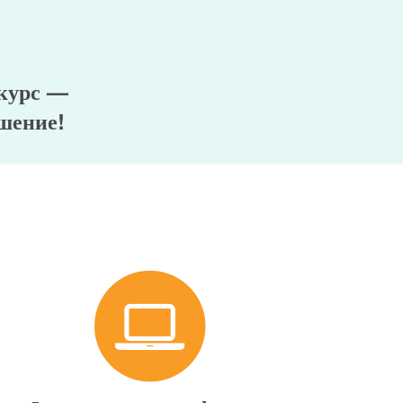
 курс —
шение!