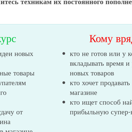
итесь техникам их постоянного пополн
курс
Кому вря
идеи новых
кто не готов или у 
вкладывать время и
ьные товары
новых товаров
упателям
кто хочет продавать 
го
магазине
кто ищет способ на
дачу от
прибыльную супер-
зина
 в магазине