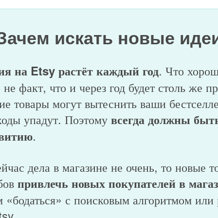
Зачем искать новые иде
. Что хоро
я на Etsy растёт каждый год
 не факт, что и через год будет столь же п
е товары могут вытеснить ваши бестселле
ходы упадут. Поэтому
всегда должны быт
.
звитию
ейчас дела в магазине не очень, то новые 
обов
привлечь новых покупателей в мага
м «бодаться» с поисковым алгоритмом или
sy.