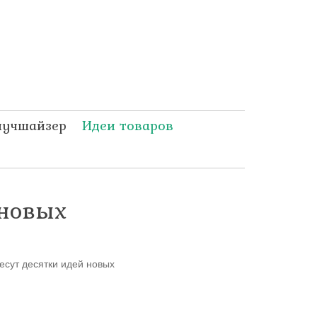
лучшайзер
Идеи товаров
 новых
сут десятки идей новых