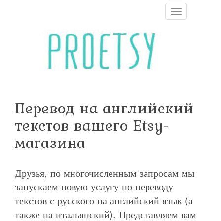
T
o
g
g
l
e
n
a
v
i
Перевод на английский
g
a
текстов вашего Etsy-
t
i
магазина
o
n
Друзья, по многочисленным запросам мы
запускаем новую услугу по переводу
текстов с русского на английский язык (а
также на итальянский). Представляем вам