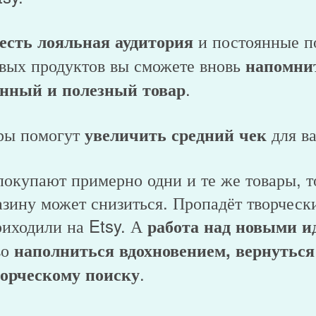
и постоянные по
 есть лояльная аудитория
вых продуктов вы сможете вновь
напомнит
.
нный и полезный товар
ары помогут
для ва
увеличить средний чек
 покупают примерно одни и те же товары, т
азину может снизиться. Пропадёт творчески
иходили на Etsy. А
работа над новыми и
во
наполниться вдохновением, вернуться
.
орческому поиску