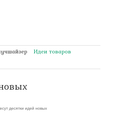
лучшайзер
Идеи товаров
 новых
сут десятки идей новых