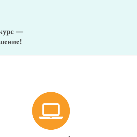
 курс —
шение!