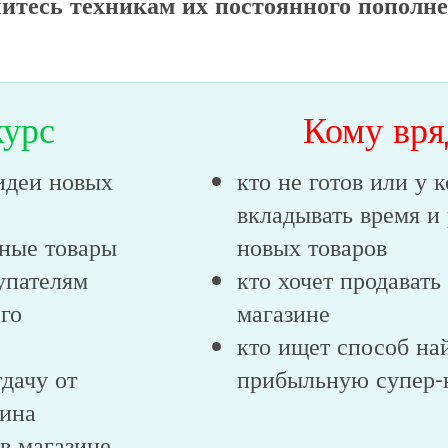
итесь техникам их постоянного пополн
курс
Кому вря
идеи новых
кто не готов или у 
вкладывать время и
ьные товары
новых товаров
упателям
кто хочет продавать 
го
магазине
кто ищет способ на
дачу от
прибыльную супер-
зина
 в магазине