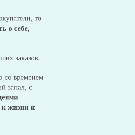
купатели, то
ь о себе,
ших заказов.
о со временем
й запал, с
деями
 к жизни и