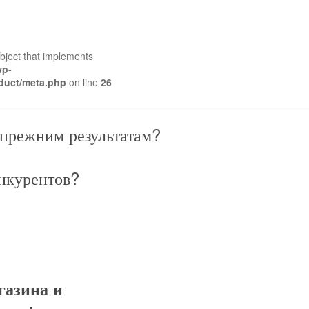
object that implements
wp-
duct/meta.php
on line
26
к прежним результатам?
онкурентов?
газина и