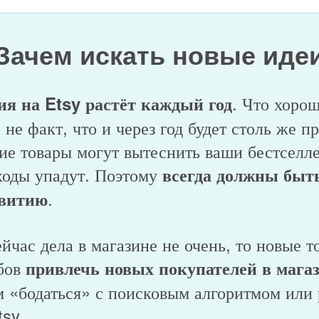
Зачем искать новые иде
. Что хоро
я на Etsy растёт каждый год
 не факт, что и через год будет столь же п
е товары могут вытеснить ваши бестселле
ходы упадут. Поэтому
всегда должны быт
.
звитию
ейчас дела в магазине не очень, то новые 
обов
привлечь новых покупателей в мага
м «бодаться» с поисковым алгоритмом или
sy.