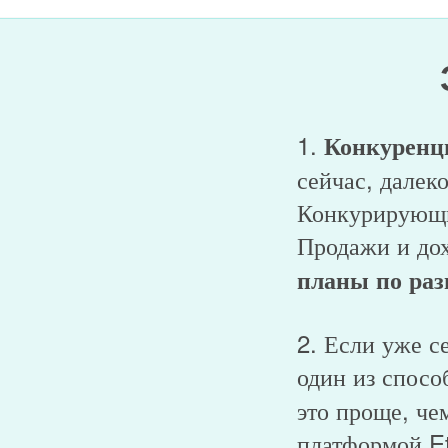
1.
Конкуренци
сейчас, далеко
Конкурирующи
Продажи и до
планы по ра
2. Если уже с
один из спос
это проще, че
платформой Et