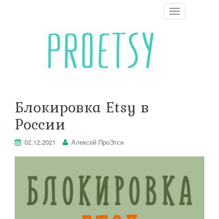
T
o
g
g
l
e
n
a
v
i
Блокировка Etsy в
g
a
России
t
i
o
02.12.2021
Алексей ПроЭтси
n