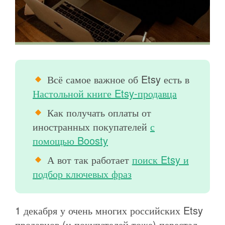
Всё самое важное об Etsy есть в
Настольной книге Etsy-продавца
Как получать оплаты от
иностранных покупателей
с
помощью Boosty
А вот так работает
поиск Etsy и
подбор ключевых фраз
1 декабря у очень многих российских Etsy
продавцов (и покупателей тоже) перестал