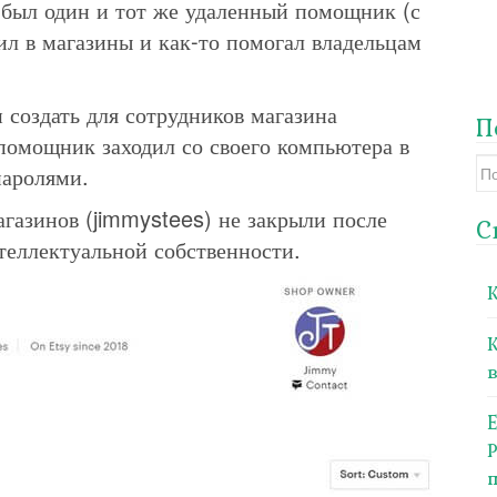
в был один и тот же удаленный помощник (с
ил в магазины и как-то помогал владельцам
 создать для сотрудников магазина
П
 помощник заходил со своего компьютера в
Se
паролями.
for
агазинов (jimmystees) не закрыли после
С
еллектуальной собственности.
в