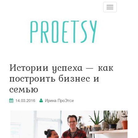
T
o
g
g
l
e
n
a
v
i
Истории успеха — как
g
a
построить бизнес и
t
i
семью
o
n
14.03.2016
Ирина ПроЭтси