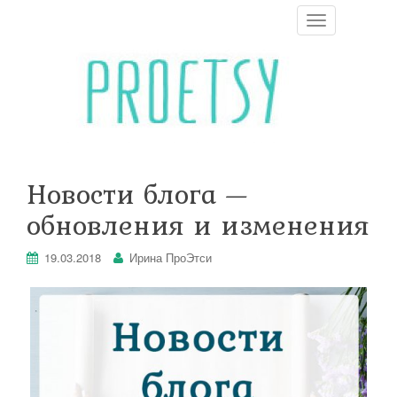
T
o
g
g
l
e
n
a
v
i
Новости блога —
g
a
обновления и изменения
t
i
o
19.03.2018
Ирина ПроЭтси
n