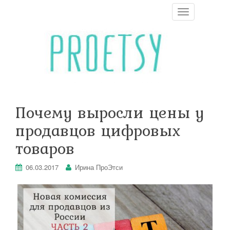
T
o
g
g
l
e
n
a
v
i
Почему выросли цены у
g
a
продавцов цифровых
t
i
товаров
o
n
06.03.2017
Ирина ПроЭтси