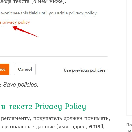
ввода текста (о нём ниже).
е
Save policies
.
 тексте Privacy Policy
о регламенту, покупатель должен понимать,
ерсональные данные (имя, адрес, email,
По
на