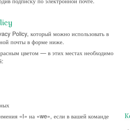
рдив подписку по электронной почте.
licy
vacy Policy, который можно использовать в
нной почты в форме ниже.
красным цветом — в этих местах необходимо
й:
нных
К
имения «I» на «we», если в вашей команде