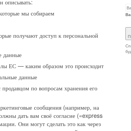
ен описывать:
 которые мы собираем
Ва
орые получают доступ к персональной
П
Сп
бу
е данные
елы ЕС — каким образом это происходит
нальные данные
с продавцом по вопросам хранения его
аркетинговые сообщения (например, на
олжны дать вам своё согласие («express
ации. Они могут сделать это как через