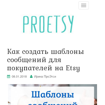
T
o
g
g
l
e
n
a
v
i
Как создать шаблоны
g
a
сообщений для
t
i
покупателей на Etsy
o
n
08.01.2018
Ирина ПроЭтси