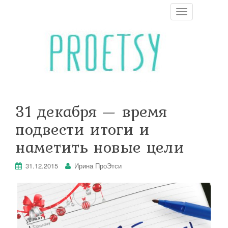
T
o
g
g
l
e
n
a
v
i
31 декабря — время
g
a
подвести итоги и
t
i
наметить новые цели
o
n
31.12.2015
Ирина ПроЭтси