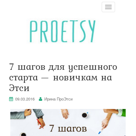
T
o
g
g
l
e
n
a
v
i
7 шагов для успешного
g
a
старта — новичкам на
t
i
Этси
o
n
09.03.2016
Ирина ПроЭтси