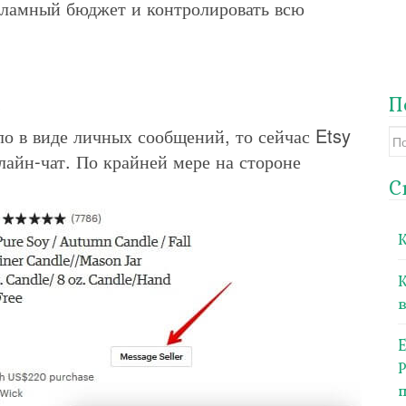
кламный бюджет и контролировать всю
м
П
о в виде личных сообщений, то сейчас Etsy
Se
for
нлайн-чат. По крайней мере на стороне
С
в