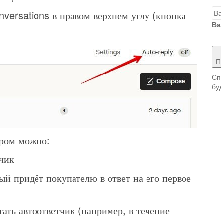
versations в правом верхнем углу (кнопка
Ва
П
Сп
бу
ором можно:
чик
ый придёт покупателю в ответ на его первое
тать автоответчик (например, в течение