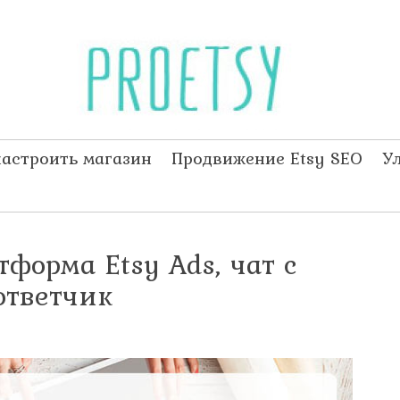
настроить магазин
Продвижение Etsy SEO
У
форма Etsy Ads, чат с
ответчик