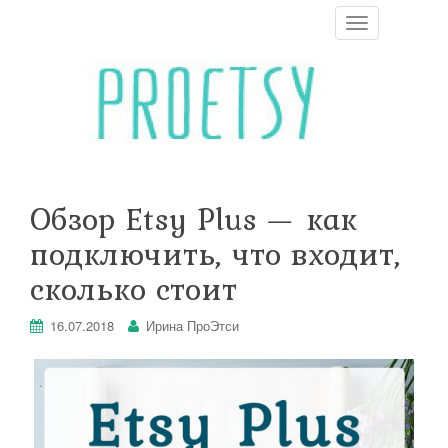
T
o
g
g
l
e
n
a
v
i
Обзор Etsy Plus — как
g
a
подключить, что входит,
t
i
сколько стоит
o
n
16.07.2018
Ирина ПроЭтси