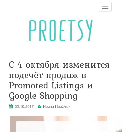
T
o
g
g
l
e
n
a
v
i
С 4 октября изменится
g
a
подсчёт продаж в
t
i
Promoted Listings и
o
n
Google Shopping
02.10.2017
Ирина ПроЭтси