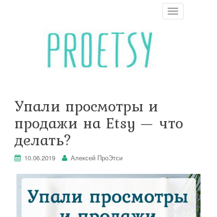
T
o
g
g
l
e
n
a
v
i
Упали просмотры и
g
a
продажи на Etsy — что
t
i
делать?
o
n
10.06.2019
Алексей ПроЭтси