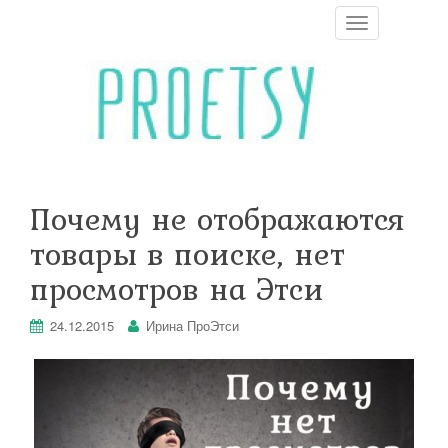
T
o
g
g
l
e
n
a
v
i
Почему не отображаются
g
a
товары в поиске, нет
t
i
просмотров на Этси
o
n
24.12.2015
Ирина ПроЭтси